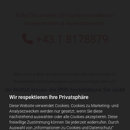
Rufen Sie unseren 24-Stunden-Installateur-
Notdienst Wien & Niederösterreich:
+43 1 8178879

RND steht in Wien & Niederösterreich seit Jahrzehnten für
kompetente Installateurarbeit und hochwertigen Service!
Im Notfall lassen die RND-Installateure Sie nicht
alleine!
Wir respektieren Ihre Privatsphäre
Diese Website verwendet Cookies. Cookies zu Marketing- und
Analysezwecken werden nur gesetzt, wenn Sie diese
RND Installationen und Kundendienst
nachstehend auswählen oder alle Cookies akzeptieren. Diese
freiwillige Zustimmung können Sie jederzeit widerrufen. Durch
Wolfganggasse 26
Auswahl von „Informationen zu Cookies und Datenschutz“
1120 Wien