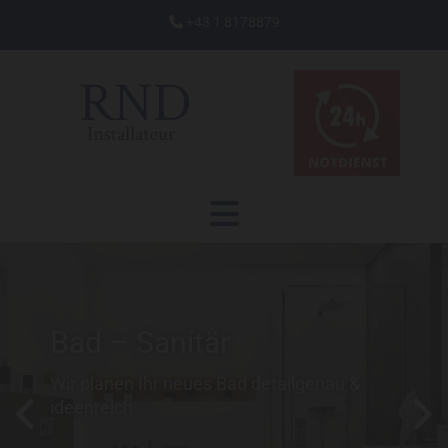
+43 1 8178879

Bad – Sanitär
Wir planen Ihr neues Bad detailgenau &
ideenreich