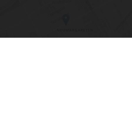
RND Installationen- und Kundendienst GmbH
Wolfganggasse 26/2, 1120 Wien | Tel.:
+43 1 8178879
| E-Mail:
office@installateur-service-wien.at
Jobs
|
Impressum |
Datenschutzerklärung |
AGB |
1100 Wien