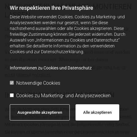
NEUE SPLIT-KLIMAANLAGE MONTIEREN
Wir respektieren Ihre Privatsphäre
LASSEN
Diese Website verwendet Cookies. Cookies zu Marketing- und
Analysezwecken werden nur gesetzt, wenn Sie diese
nachstehend auswählen oder alle Cookies akzeptieren. Diese
Unserer Erfahrung nach ist das beste Kühlungssystem für
freiwillige Zustimmung können Sie jederzeit widerrufen. Durch
Privaträume eine Split Klimaanlage. Dabei wird der
Auswahl von „Informationen zu Cookies und Datenschutz“
Verdichter außerhalb des Hauses angebracht. Der
erhalten Sie detaillierte Information zu den verwendeten
Cookies und zur Datenschutzerklärung.
Ventilator und Verdampfer hingegen sind leise und werden
in den Räumen montiert. Allerdings ist bei dieser
Klimaanlage die Montage etwas aufwändiger und sie ist
Informationen zu Cookies und Datenschutz
nicht überall möglich.
Notwendige Cookies
IHR AUSWAHL AN KLIMAGERÄTEN
Cookies zu Marketing- und Analysezwecken
Wenn die Montage einer Split Klimaanlagen bei Ihnen keine Option
Ausgewählte akzeptieren
Alle akzeptieren
ist, dann empfehlen wir Ihnen gerne andere Kühlungsmöglichkeiten.
Mit einem mobilen Klimagerät sind Sie beispielsweise völlig flexibel.
Sie können es überall hinstellen ohne die Unannehmlichkeiten einer