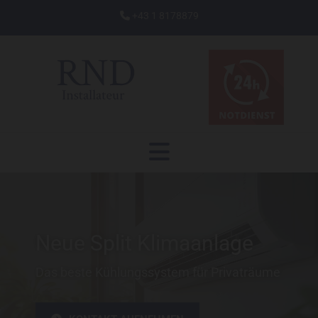
+43 1 8178879

Neue Split Klimaanlage
Das beste Kühlungssystem für Privaträume