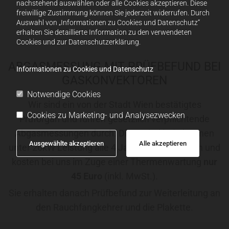
nachstehend auswählen oder alle Cookies akzeptieren. Diese
freiwillige Zustimmung können Sie jederzeit widerrufen. Durch
Auswahl von „Informationen zu Cookies und Datenschutz“
erhalten Sie detaillierte Information zu den verwendeten
Cookies und zur Datenschutzerklärung.
ABGASMESSUNG MIT PRÜFBEFUND BEI
Informationen zu Cookies und Datenschutz
GASKONVEKTOREN
Notwendige Cookies
Wir sind ein von der Stadt Wien bestätigtes
Cookies zu Marketing- und Analysezwecken
Prüforgan und führen gesetzlich verpflichtende
Abgasmessungen durch. Diese sind bei Thermen
Ausgewählte akzeptieren
Alle akzeptieren
unter 26kW Leistung alle 4 Jahre durchzuführen und
kosten bei uns im Zuge einer Thermenwartung
nur
45 Euro
(inkl. MwSt.).
Sie erhalten danach Prüfbefund zur Weiterleitung an
den Rauchfangkehrer und die Plakette.