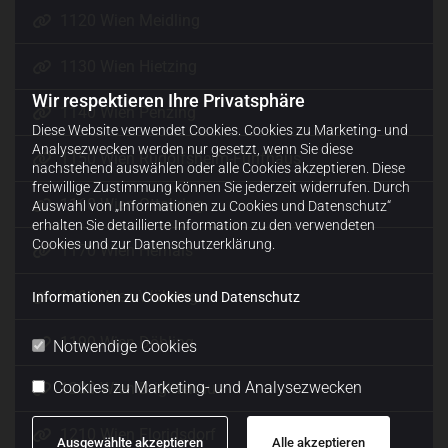
1120 Wien Meidling
1130 Wien Hietzing
Wir respektieren Ihre Privatsphäre
1140 Wien Penzing
Diese Website verwendet Cookies. Cookies zu Marketing- und
Analysezwecken werden nur gesetzt, wenn Sie diese
1150 Wien Rudolfsheim-Fünfhaus
nachstehend auswählen oder alle Cookies akzeptieren. Diese
freiwillige Zustimmung können Sie jederzeit widerrufen. Durch
1160 Wien Ottakring
Auswahl von „Informationen zu Cookies und Datenschutz“
erhalten Sie detaillierte Information zu den verwendeten
Cookies und zur Datenschutzerklärung.
1170 Wien Hernals
1180 Wien Währing
Informationen zu Cookies und Datenschutz
1190 Wien Döbling
Notwendige Cookies
Cookies zu Marketing- und Analysezwecken
1200 Wien Brigittenau
1210 Wien Floridsdorf
Ausgewählte akzeptieren
Alle akzeptieren