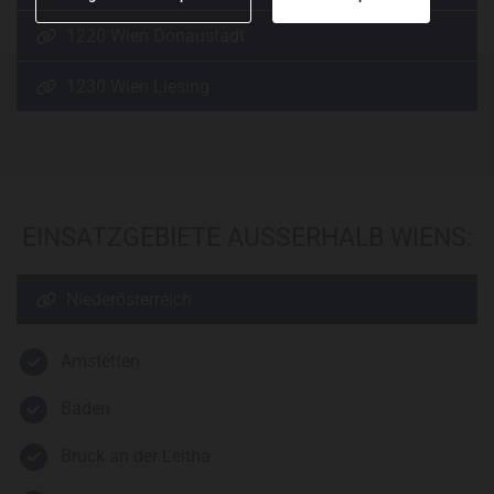
1220 Wien Donaustadt
1230 Wien Liesing
EINSATZGEBIETE AUSSERHALB WIENS:
Niederösterreich
Amstetten
Baden
Bruck an der Leitha