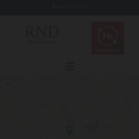
+43 1 8178879
