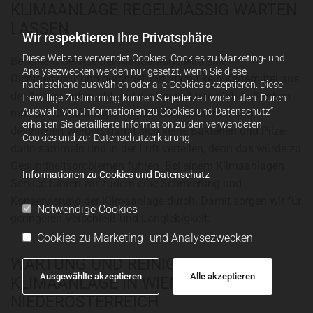
KLIMAANLAGE REGELMÄSSIG WARTEN L
ASSEN
Wir respektieren Ihre Privatsphäre
Diese Website verwendet Cookies. Cookies zu Marketing- und
Bei einem Service der Klimaanlage wird eine
Analysezwecken werden nur gesetzt, wenn Sie diese
Dichtheitsprüfung durchgeführt, damit kein Kältemittel aus
nachstehend auswählen oder alle Cookies akzeptieren. Diese
der Anlage entweicht und die Umwelt belastet. Außerdem
freiwillige Zustimmung können Sie jederzeit widerrufen. Durch
Auswahl von „Informationen zu Cookies und Datenschutz“
müssen Klimaanlagen regelmäßig gesäubert und
erhalten Sie detaillierte Information zu den verwendeten
desinfiziert werden, damit sich keine Bakterien und Pilze
Cookies und zur Datenschutzerklärung.
darin sammeln und in der Luft verteilen, denn das würde zu
Gesundheitsproblemen führen. Bei einem Klimaanlagen
Informationen zu Cookies und Datenschutz
Service führen wir zudem eine Schmierung und
Konservierung der Klimaanlage durch. Damit sorgen wir für
Notwendige Cookies
geringeren Verschleiß und Langlebigkeit.
Cookies zu Marketing- und Analysezwecken
WARTUNG UND REINIGUNG IHRER
Ausgewählte akzeptieren
Alle akzeptieren
KLIMAANLAGE IN WIEN &
NIEDERÖSTERREICH